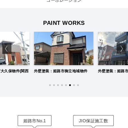
コーポレーション
PAINT WORKS
路市御立地域物件
外壁塗装 : 姫路市西新町物件
外壁塗装 : 姫
姫路市No.1
JIO保証施工数