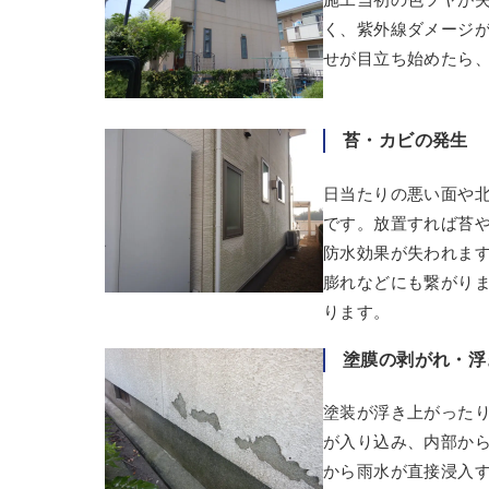
く、紫外線ダメージ
せが目立ち始めたら
苔・カビの発生
日当たりの悪い面や
です。放置すれば苔
防水効果が失われま
膨れなどにも繋がり
ります。
塗膜の剥がれ・浮
塗装が浮き上がった
が入り込み、内部か
から雨水が直接浸入