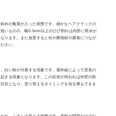
・斜めの亀裂が入った状態です。細かなヘアクラックの
低いものの、幅0.3mm以上のひび割れは内部に雨水が
くなります。また放置すると柱や断熱材の腐食につなが
ください。
き、白い粉が付着する現象です。紫外線によって塗装の
に起きる現象となります。この症状が現れれば外壁の防
る目安となり。塗り替えるタイミングを知る事もできま
失われ、くすんで見える状態です。美観の問題だけでな