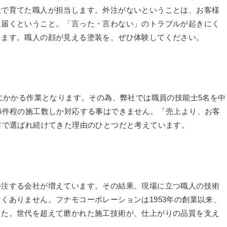
社で育てた職人が担当します。外注がないということは、お客様
に届くということ。「言った・言わない」のトラブルが起きにく
きます。職人の顔が見える塗装を、ぜひ体験してください。
工にかかる作業となります。その為、弊社では職員の技能士5名を中
6件程の施工数しか対応する事はできません。「売上より、お客
市で選ばれ続けてきた理由のひとつだと考えています。
外注する会社が増えています。その結果、現場に立つ職人の技術
くありません。フナモコーポレーションは1953年の創業以来、
した。世代を超えて磨かれた施工技術が、仕上がりの品質を支え