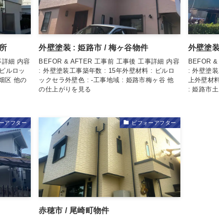
務所
外壁塗装 : 姫路市 / 梅ヶ谷物件
外壁塗装 
工事詳細 内容
BEFOR & AFTER 工事前 工事後 工事詳細 内容
BEFOR 
: ビルロッ
: 外壁塗装工事築年数 : 15年外壁材料 : ビルロ
: 外壁塗装
広畑区 他の
ックセラ外壁色 : -工事地域 : 姫路市梅ヶ谷 他
上外壁材料
の仕上がりを見る
: 姫路市
ーアフター
ビフォーアフター
赤穂市 / 尾崎町物件