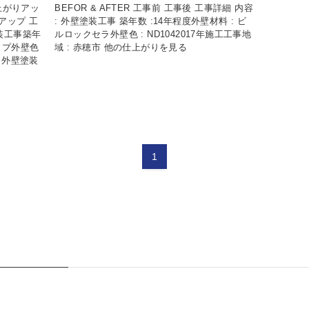
仕上がりアッ
BEFOR & AFTER 工事前 工事後 工事詳細 内容
アップ 工
: 外壁塗装工事 築年数 :14年程度外壁材料 : ビ
塗装工事築年
ルロックセラ外壁色 : ND1042017年施工工事地
トップ外壁色
域 : 赤穂市 他の仕上がりを見る
田 外壁塗装
1